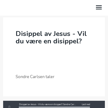
OM OSS
Disippel av Jesus - Vil
BLI MED
du være en disippel?
VÅRT ARBEID
KALENDER
TALER
Sondre Carlsen taler
TV
GI EN GAVE
SAMTALETJENESTEN
Disippel av Jesus - Vil du være en disippel?, Sondre Carlsen
Last ned