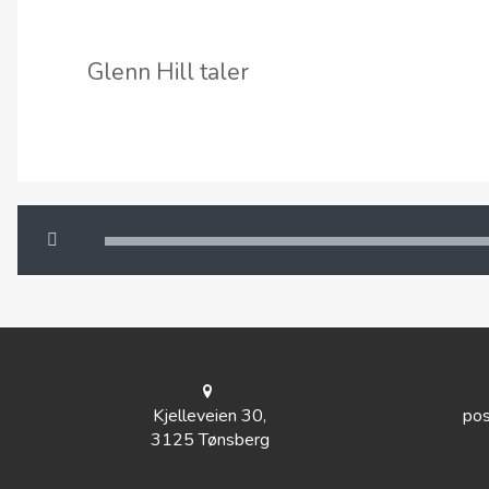
Glenn Hill taler
Gudstjeneste 10. mai, Glenn Hill
00:00