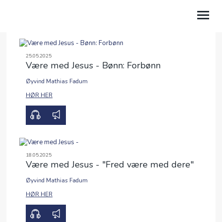
OM OSS
25.05.2025
Være med Jesus - Bønn: Forbønn
BLI MED
Øyvind Mathias Fadum
00:00
32:08
HØR HER
VÅRT ARBEID
KALENDER
TALER
18.05.2025
Være med Jesus - "Fred være med dere"
TV
Øyvind Mathias Fadum
GI EN GAVE
00:00
33:40
HØR HER
SAMTALETJENESTEN