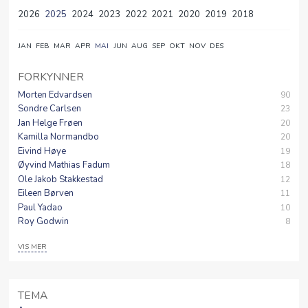
2026
2025
2024
2023
2022
2021
2020
2019
2018
JAN
FEB
MAR
APR
MAI
JUN
AUG
SEP
OKT
NOV
DES
FORKYNNER
Morten Edvardsen
90
Sondre Carlsen
23
Jan Helge Frøen
20
Kamilla Normandbo
20
Eivind Høye
19
Øyvind Mathias Fadum
18
Ole Jakob Stakkestad
12
Eileen Børven
11
Paul Yadao
10
Roy Godwin
8
VIS MER
Emma Victoria Grytnes
7
Halvor Hammersbøen
7
Anette Stokke
6
TEMA
Frida Carlsen
5