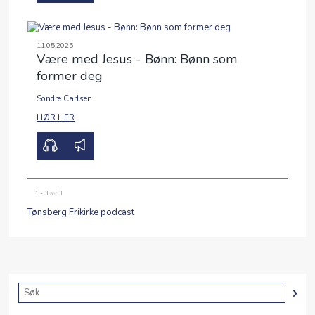
11.05.2025
Være med Jesus - Bønn: Bønn som
former deg
Sondre Carlsen
00:00
45:52
HØR HER
1 - 3
av
3
Tønsberg Frikirke podcast